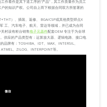
工作看作是其下道工序的“产品”，其工作质量作为员工
客户的知识产权。公司自上而下根据合同双方所签署的
THT）、插装、返修、 BGA/CSP或其他类型焊点X
、军 工、汽车电子、航天、雷达等领域，并已成为合同
中关村设有柜台销售
电子元器件
配套OEM 专注于为全球
等。供应的产品类型有：运算放大器、逻辑电路、接口电
TOSHIBA、IDT、MAX、INTERSIL、
A、ATMEL、ZILOG、INTERPOINT等。
微信