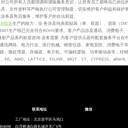
，对公司所有人员都强调和灌输服务意识，让所有员工都将自己岗位的
夹具、文件资料等严格执行公司管理制度，切实维护客户利益和保护
工业务及售后服务，维护客户的合法权益。
CB组装
生产的能力，业 务涉及纯表面贴装（单、双面）、混装（SMT+
SMT生产线已完全符合ROHS要求。客户产品涉及通讯、消费电子
微射产品系列欢迎咨询 业务需要: 为客户提供元器件配套服务平台在
通讯网络、电力行业、医疗机械、精密仪器、家电安防、消费电子
微处理器、存储器、单片机、可编程逻辑、功率驱动器等；经销的品牌有：
O、NS、AMD、LATTICE、XILINX、MOT、ST、CYPRESS、alter
联系地址
微信
工厂地址：北京昌平区马池口
464698
白浮桥满白路长城开关厂6号