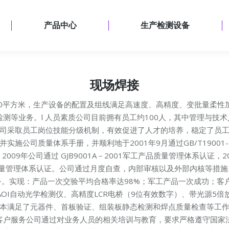
首页
主营业务
产品中心
生
产品中心
生产检测设备
现场焊接
00平方米，生产设备的配置及组线满足高速度、高精度、变批量柔性
检测等业务。l 人员素质公司目前拥有员工约100人，其中管理与技
采取员工岗位技能分级机制，有效促进了人才的培养，稳定了员工队伍。
施公司质量体系手册，并顺利地于2001年9月通过GB/T19001-1
证。2009年公司通过 GJB9001A－2001军工产品质量管理体系认证，2010
军工产品质量管理体系认证。公司通过月度自查，内部审核以及外部内核等
。实现：产品一次交验平均合格率达98%；军工产品一次成功；客户
I自动光学检测仪、高精度LCR电桥（9位有效数字）、带光源5倍放
本满足了元器件、首板验证、组装板静态检测和焊点质量检查等工作，组
 客户服务公司通过对业务人员的相关培训与教育，要求严格遵守国家