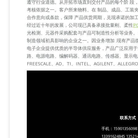
遵守行业道德。从开拓市场直到交付产品的每个阶 段
考核依据之一。客户所来物料、在 制品、成品、工装
合作意向或条款，保障 产品供货周期，兑现承诺的加
经过近十年的发展，公司现已具备承接批量刚、柔性
P
光检测、元器件采购配套与产品可制造性分析等业务。
制造领域初具影响的企业之一。因业务增加 :现有产品
电子企业提供优质的半导体供应服务，产品广泛应用于
路、电源电路、编解码器、通讯电路、传感器、显示电路、
FREESCALE、AD、TI、INTEL、AGILENT、ALLEGR
联系方式
手机：15901356098
13391624845 13521