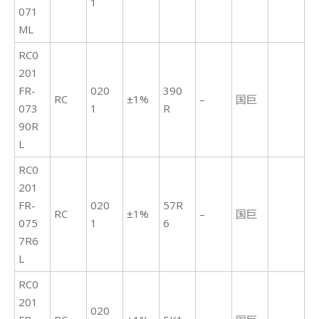
1
071
ML
RC0
201
FR-
020
390
RC
±1%
–
国巨
073
1
R
90R
L
RC0
201
FR-
020
57R
RC
±1%
–
国巨
075
1
6
7R6
L
RC0
201
020