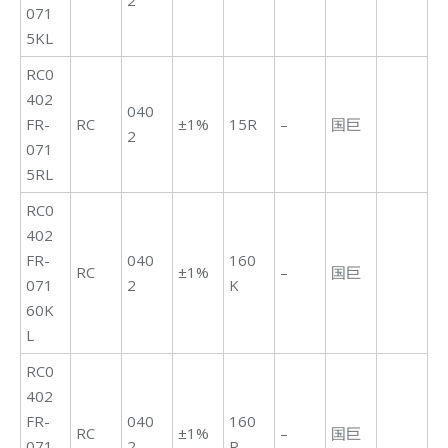
2
071
5KL
RC0
402
040
FR-
RC
±1%
15R
–
国巨
2
071
5RL
RC0
402
FR-
040
160
RC
±1%
–
国巨
071
2
K
60K
L
RC0
402
FR-
040
160
RC
±1%
–
国巨
071
2
R