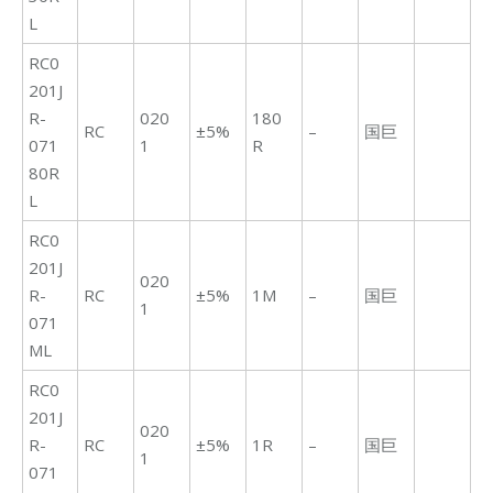
L
RC0
201J
R-
020
180
RC
±5%
–
国巨
071
1
R
80R
L
RC0
201J
020
R-
RC
±5%
1M
–
国巨
1
071
ML
RC0
201J
020
R-
RC
±5%
1R
–
国巨
1
071