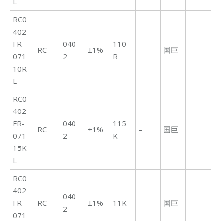
L
RC0
402
FR-
040
110
RC
±1%
–
国巨
071
2
R
10R
L
RC0
402
FR-
040
115
RC
±1%
–
国巨
071
2
K
15K
L
RC0
402
040
FR-
RC
±1%
11K
–
国巨
2
071