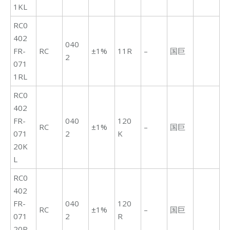
1KL
RC0
402
040
FR-
RC
±1%
11R
–
国巨
2
071
1RL
RC0
402
FR-
040
120
RC
±1%
–
国巨
071
2
K
20K
L
RC0
402
FR-
040
120
RC
±1%
–
国巨
071
2
R
20R