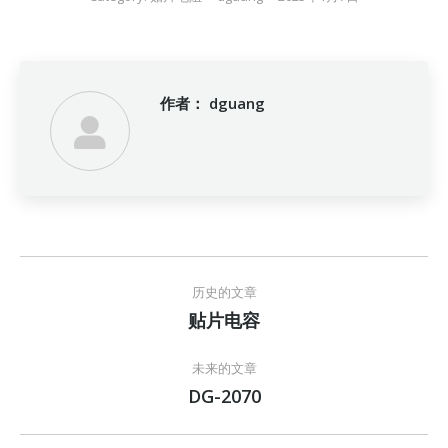
作者：
dguang
文
历史的文章
章
贴片电容
历
史
导
的
未来的文章
文
航
DG-2070
未
章：
来
的