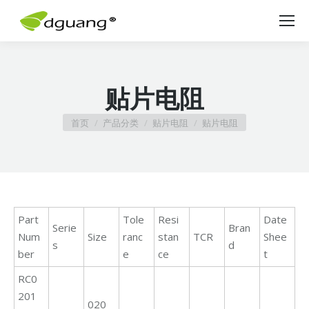
贴片电阻
您在这里：
首页
产品分类
贴片电阻
贴片电阻
Part
Tole
Resi
Date
Serie
Bran
Num
Size
ranc
stan
TCR
Shee
s
d
ber
e
ce
t
RC0
201
020