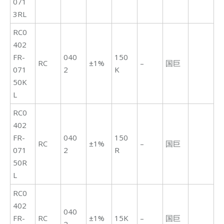
071
3RL
RC0
402
FR-
040
150
RC
±1%
–
国巨
071
2
K
50K
L
RC0
402
FR-
040
150
RC
±1%
–
国巨
071
2
R
50R
L
RC0
402
040
FR-
RC
±1%
15K
–
国巨