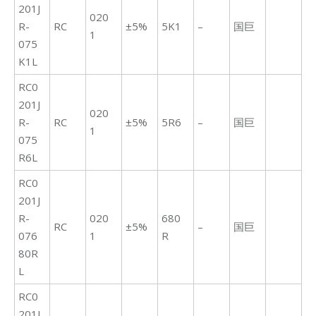
201J
020
R-
RC
±5%
5K1
–
国巨
1
075
K1L
RC0
201J
020
R-
RC
±5%
5R6
–
国巨
1
075
R6L
RC0
201J
R-
020
680
RC
±5%
–
国巨
076
1
R
80R
L
RC0
201J