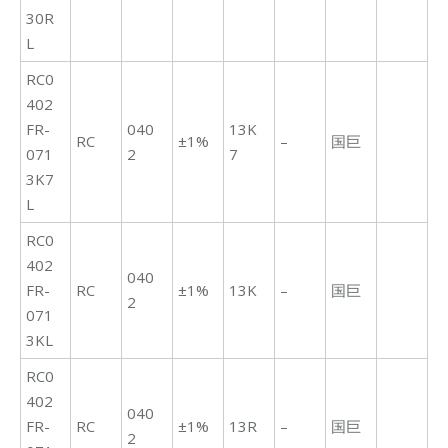
30R
L
RC0
402
FR-
040
13K
RC
±1%
–
国巨
071
2
7
3K7
L
RC0
402
040
FR-
RC
±1%
13K
–
国巨
2
071
3KL
RC0
402
040
FR-
RC
±1%
13R
–
国巨
2