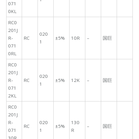
071
0KL
RC0
201J
020
R-
RC
±5%
10R
–
国巨
1
071
0RL
RC0
201J
020
R-
RC
±5%
12K
–
国巨
1
071
2KL
RC0
201J
R-
020
130
RC
±5%
–
国巨
071
1
R
30R