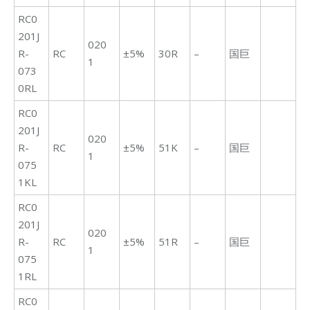
RC0
201J
020
R-
RC
±5%
30R
–
国巨
1
073
0RL
RC0
201J
020
R-
RC
±5%
51K
–
国巨
1
075
1KL
RC0
201J
020
R-
RC
±5%
51R
–
国巨
1
075
1RL
RC0