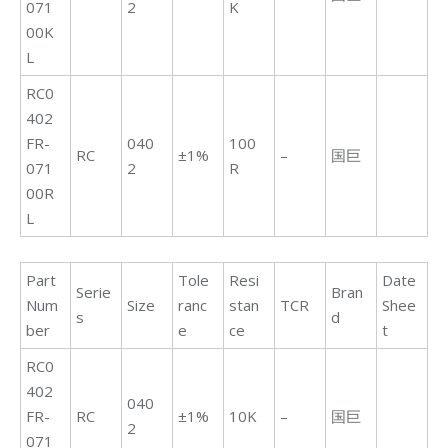
071
2
K
00K
L
RC0
402
FR-
040
100
RC
±1%
–
国巨
071
2
R
00R
L
Part
Tole
Resi
Date
Serie
Bran
Num
Size
ranc
stan
TCR
Shee
s
d
ber
e
ce
t
RC0
402
040
FR-
RC
±1%
10K
–
国巨
2
071