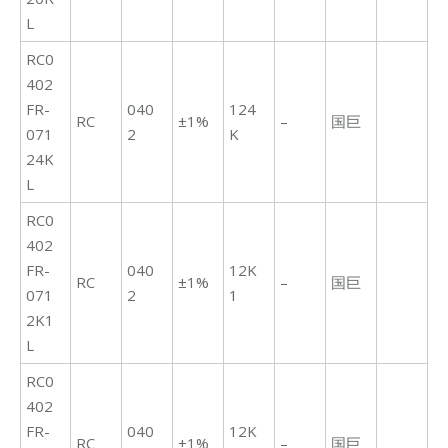
L
RC0
402
FR-
040
124
RC
±1%
–
国巨
071
2
K
24K
L
RC0
402
FR-
040
12K
RC
±1%
–
国巨
071
2
1
2K1
L
RC0
402
FR-
040
12K
RC
±1%
–
国巨