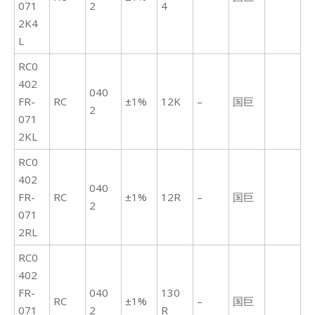
071
2
4
2K4
L
RC0
402
040
FR-
RC
±1%
12K
–
国巨
2
071
2KL
RC0
402
040
FR-
RC
±1%
12R
–
国巨
2
071
2RL
RC0
402
FR-
040
130
RC
±1%
–
国巨
071
2
R