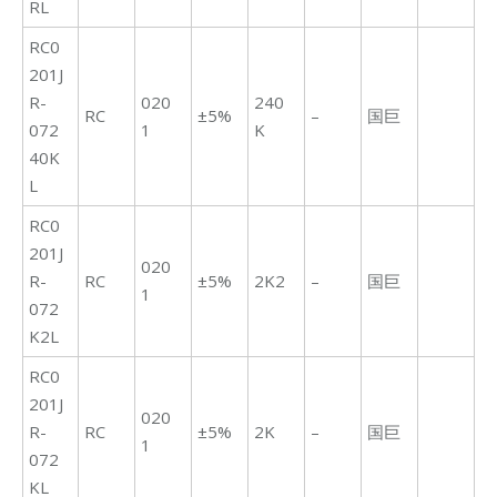
RL
RC0
201J
R-
020
240
RC
±5%
–
国巨
072
1
K
40K
L
RC0
201J
020
R-
RC
±5%
2K2
–
国巨
1
072
K2L
RC0
201J
020
R-
RC
±5%
2K
–
国巨
1
072
KL