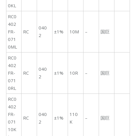
0KL
RC0
402
040
FR-
RC
±1%
10M
–
国巨
2
071
0ML
RC0
402
040
FR-
RC
±1%
10R
–
国巨
2
071
0RL
RC0
402
FR-
040
110
RC
±1%
–
国巨
071
2
K
10K