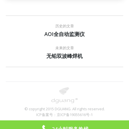
文
历史的文章
章
AOI全自动监测仪
历
史
导
的
未来的文章
文
航
无铅双波峰焊机
未
章：
来
的
文
章：
© copyright 2015 DGUANG. All rights reserved.
ICP备案号：京ICP备19055616号-1
24小时服务热线